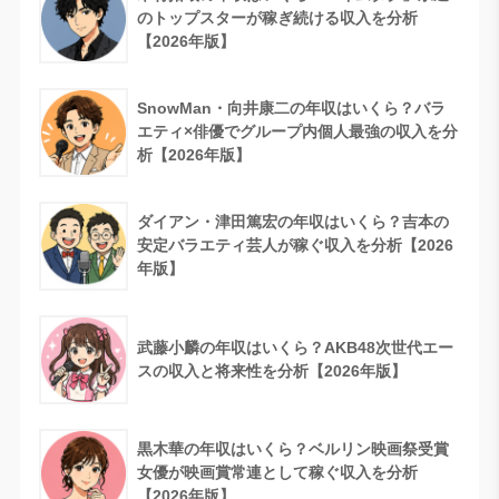
のトップスターが稼ぎ続ける収入を分析
【2026年版】
SnowMan・向井康二の年収はいくら？バラ
エティ×俳優でグループ内個人最強の収入を分
析【2026年版】
ダイアン・津田篤宏の年収はいくら？吉本の
安定バラエティ芸人が稼ぐ収入を分析【2026
年版】
武藤小麟の年収はいくら？AKB48次世代エー
スの収入と将来性を分析【2026年版】
黒木華の年収はいくら？ベルリン映画祭受賞
女優が映画賞常連として稼ぐ収入を分析
【2026年版】