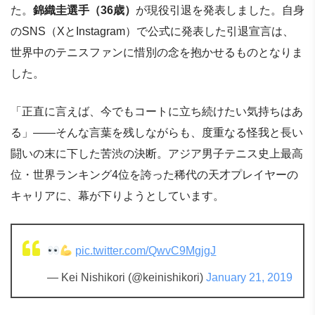
た。
錦織圭選手（36歳）
が現役引退を発表しました。自身
のSNS（XとInstagram）で公式に発表した引退宣言は、
世界中のテニスファンに惜別の念を抱かせるものとなりま
した。
「正直に言えば、今でもコートに立ち続けたい気持ちはあ
る」——そんな言葉を残しながらも、度重なる怪我と長い
闘いの末に下した苦渋の決断。アジア男子テニス史上最高
位・世界ランキング4位を誇った稀代の天才プレイヤーの
キャリアに、幕が下りようとしています。
pic.twitter.com/QwvC9MgjgJ
— Kei Nishikori (@keinishikori)
January 21, 2019