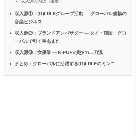
収入源の内訳（推定）
収入源①：(G)I-DLEグループ活動 ― グローバル規模の
音楽ビジネス
収入源②：ブランドアンバサダー ― タイ・韓国・グロ
ーバルで引く手あまた
収入源③：女優業 ― K-POP×演技の二刀流
まとめ：グローバルに活躍する(G)I-DLEのミンニ