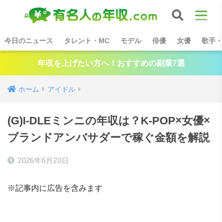
今日のニュース
タレント・MC
モデル
俳優
女優
歌手
年収を上げたい方へ！おすすめの副業7選
ホーム
アイドル
(G)I-DLEミンニの年収は？K-POP×女優×
ブランドアンバサダーで稼ぐ金額を解説
2026年6月20日
※記事内に広告を含みます