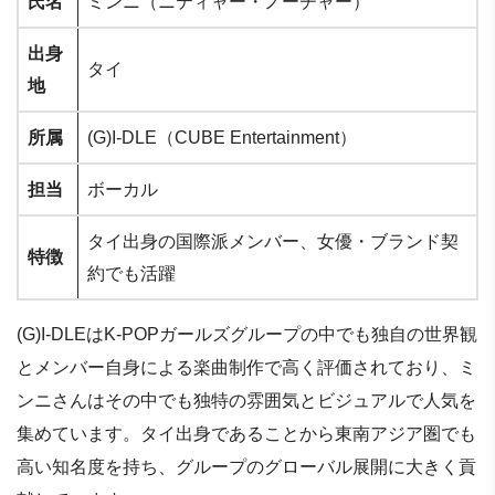
氏名
ミンニ（ニティャー・ノーチャー）
出身
タイ
地
所属
(G)I-DLE（CUBE Entertainment）
担当
ボーカル
タイ出身の国際派メンバー、女優・ブランド契
特徴
約でも活躍
(G)I-DLEはK-POPガールズグループの中でも独自の世界観
とメンバー自身による楽曲制作で高く評価されており、ミ
ンニさんはその中でも独特の雰囲気とビジュアルで人気を
集めています。タイ出身であることから東南アジア圏でも
高い知名度を持ち、グループのグローバル展開に大きく貢