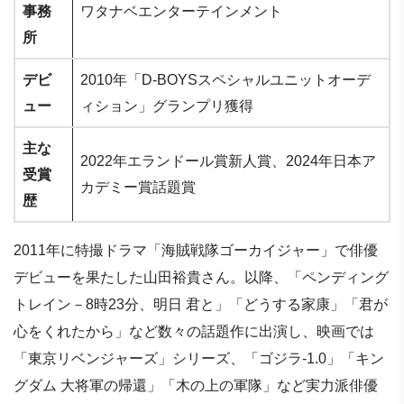
事務
ワタナベエンターテインメント
所
デビ
2010年「D-BOYSスペシャルユニットオーデ
ュー
ィション」グランプリ獲得
主な
2022年エランドール賞新人賞、2024年日本ア
受賞
カデミー賞話題賞
歴
2011年に特撮ドラマ「海賊戦隊ゴーカイジャー」で俳優
デビューを果たした山田裕貴さん。以降、「ペンディング
トレイン－8時23分、明日 君と」「どうする家康」「君が
心をくれたから」など数々の話題作に出演し、映画では
「東京リベンジャーズ」シリーズ、「ゴジラ-1.0」「キン
グダム 大将軍の帰還」「木の上の軍隊」など実力派俳優