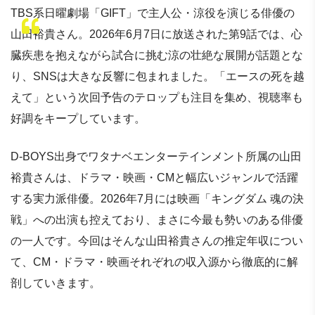
TBS系日曜劇場「GIFT」で主人公・涼役を演じる俳優の
山田裕貴さん。2026年6月7日に放送された第9話では、心
臓疾患を抱えながら試合に挑む涼の壮絶な展開が話題とな
り、SNSは大きな反響に包まれました。「エースの死を越
えて」という次回予告のテロップも注目を集め、視聴率も
好調をキープしています。
D-BOYS出身でワタナベエンターテインメント所属の山田
裕貴さんは、ドラマ・映画・CMと幅広いジャンルで活躍
する実力派俳優。2026年7月には映画「キングダム 魂の決
戦」への出演も控えており、まさに今最も勢いのある俳優
の一人です。今回はそんな山田裕貴さんの推定年収につい
て、CM・ドラマ・映画それぞれの収入源から徹底的に解
剖していきます。