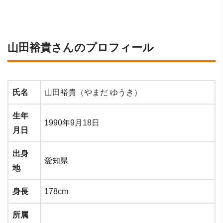
山田裕貴さんのプロフィール
氏名
山田裕貴（やまだ ゆうき）
生年
1990年9月18日
月日
出身
愛知県
地
身長
178cm
所属