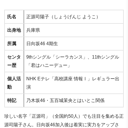
氏名
正源司陽子（しょうげんじ ようこ）
出身地
兵庫県
所属
日向坂46 4期生
センタ
9thシングル「シーラカンス」、11thシングル
ー歴
「君はハニーデュー」
個人活
NHK Eテレ「高校講座 情報Ⅰ」レギュラー出
動
演
特記
乃木坂46・五百城茉央とはいとこ関係
珍しい名字「正源司」（全国約50人）でも注目を集める正
源司陽子さん。日向坂46加入後は着実に実力をアップさ