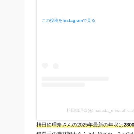
この投稿をInstagramで見る
枡田絵理奈(@masuda_erina.offi
枡田絵理奈さんの2025年最新の年収は
280