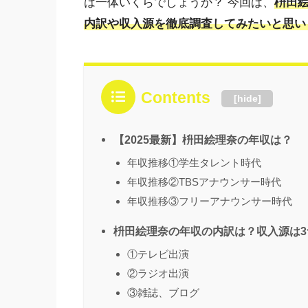
は一体いくらでしょうか？ 今回は、
枡田絵
内訳や収入源を徹底調査してみたいと思い
Contents
[
hide
]
【2025最新】枡田絵理奈の年収は？
年収推移①学生タレント時代
年収推移②TBSアナウンサー時代
年収推移③フリーアナウンサー時代
枡田絵理奈の年収の内訳は？収入源は3
①テレビ出演
②ラジオ出演
③雑誌、ブログ