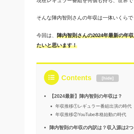
現在レギュラー番組を何個も持ち、世界で
そんな陣内智則さんの年収は一体いくらで
今回は、
陣内智則さんの2024年最新の
たいと思います！
Contents
[
hide
]
【2024最新】陣内智則の年収は？
年収推移①レギュラー番組出演の時代
年収推移②YouTube本格始動の時代
陣内智則の年収の内訳は？収入源は2つ