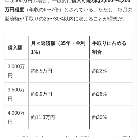
年収600万円の場合、一般的に
借入可能額は3,600〜4,200
万円程度
（年収の6〜7倍）とされている。ただし、毎月の
返済額が手取りの25〜30%以内に収まることが理想だ。
月々返済額（35年・金利
手取りに占める
借入額
1%）
割合
3,000万
約8.5万円
約22%
円
3,500万
約9.9万円
約26%
円
4,000万
約11.3万円
約30%
円