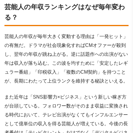
芸能人の年収ランキングはなぜ毎年変わ
る？
芸能人の年収が毎年大きく変動する理由は「一発ヒット」
の有無だ。ドラマが社会現象化すればCMオファーが殺到
し、翌年の年収が跳ね上がる。逆に話題作への出演がない
年は収入が落ち込む。この波を均すために「安定したレギ
ュラー番組」「印税収入」「複数のCM契約」を持つこと
が、長期にわたって上位ランクを維持する秘訣といえる。
また近年は「SNS影響力×ビジネス」という新しい稼ぎ方
が台頭している。フォロワー数がそのまま収益に変換され
る時代において、テレビ出演がなくてもインフルエンサー
として億単位の収入を得る芸能人が増えている。今後の長
者番付は「テレビタレント」だけでなく「デジタルビジネ