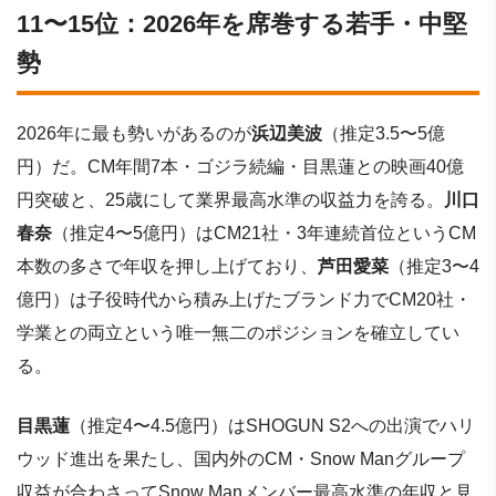
11〜15位：2026年を席巻する若手・中堅
勢
2026年に最も勢いがあるのが
浜辺美波
（推定3.5〜5億
円）だ。CM年間7本・ゴジラ続編・目黒蓮との映画40億
円突破と、25歳にして業界最高水準の収益力を誇る。
川口
春奈
（推定4〜5億円）はCM21社・3年連続首位というCM
本数の多さで年収を押し上げており、
芦田愛菜
（推定3〜4
億円）は子役時代から積み上げたブランド力でCM20社・
学業との両立という唯一無二のポジションを確立してい
る。
目黒蓮
（推定4〜4.5億円）はSHOGUN S2への出演でハリ
ウッド進出を果たし、国内外のCM・Snow Manグループ
収益が合わさってSnow Manメンバー最高水準の年収と見