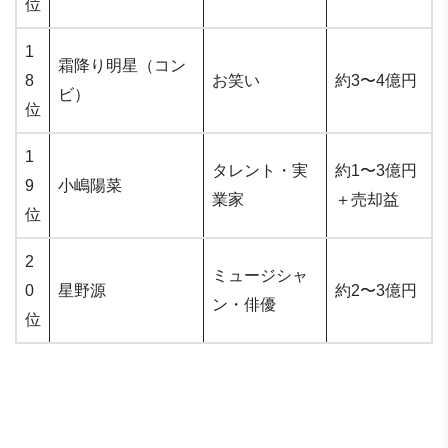
位
1
霜降り明星（コン
8
お笑い
約3〜4億円
ビ）
位
1
タレント・実
約1〜3億円
9
小嶋陽菜
業家
＋売却益
位
2
ミュージシャ
0
星野源
約2〜3億円
ン・俳優
位