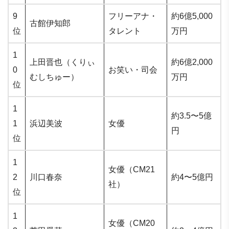
9
フリーアナ・
約6億5,000
古館伊知郎
位
タレント
万円
1
上田晋也（くりぃ
約6億2,000
0
お笑い・司会
むしちゅー）
万円
位
1
約3.5〜5億
1
浜辺美波
女優
円
位
1
女優（CM21
2
川口春奈
約4〜5億円
社）
位
1
女優（CM20