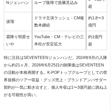
Nジョンハン
ループ復帰で急騰見込み
超
ドラマ主演ラッシュ・CM複
約1.8〜3
波瑠
数本継続
億円
霜降り明星せ
YouTube・CM・テレビの三
約1億円
いや
本柱が安定拡大
超
特に注目はSEVENTEENジョンハンだ。2024年9月の入隊
から約21ヶ月、2026年6月25日の除隊後はSEVENTEEN
の活動が本格再開する。K-POPトップグループとしての世
界規模のツアー収益・グッズ売上・ブランドアンバサダー
契約が一気に動き出すと、個人年収は1〜3億円超に跳ね上
がる可能性が高い。