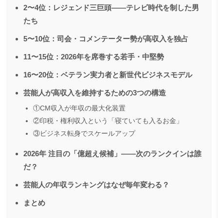
2〜4位：レジェンド三巨頭——テレビ時代を制した男
たち
5〜10位：司会・コメンテーター勢が高収入を独占
11〜15位：2026年を席巻する若手・中堅勢
16〜20位：ベテラン実力者と新世代ビジネスモデル
芸能人が高収入を維持するための3つの構造
①CM収入が年収の最大化装置
②印税・権利収入という「寝ていても入るお金」
③ビジネス転身でスケールアップ
2026年 注目の「億超え候補」——次のランクインは誰
だ？
芸能人の年収ランキングはなぜ毎年変わる？
まとめ