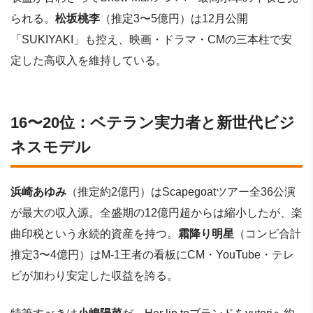
られる。
松坂桃李
（推定3〜5億円）は12月公開
「SUKIYAKI」も控え、映画・ドラマ・CMの三本柱で安
定した高収入を維持している。
16〜20位：ベテラン実力者と新世代ビジ
ネスモデル
浜崎あゆみ
（推定約2億円）はScapegoatツアー全36公演
が最大の収入源。全盛期の12億円超からは縮小したが、楽
曲印税という永続的資産を持つ。
霜降り明星
（コンビ合計
推定3〜4億円）はM-1王者の看板にCM・YouTube・テレ
ビが加わり安定した収益を誇る。