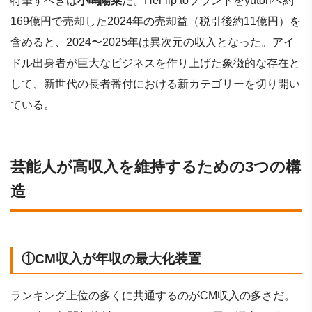
特筆すべきは
小嶋陽菜
だ。Her lip toブランドをyutoriへ約
169億円で売却した2024年の売却益（税引後約11億円）を
含めると、2024〜2025年は異次元の収入となった。アイ
ドル出身者が巨大なビジネスを作り上げた象徴的な存在と
して、新世代の長者番付における新カテゴリーを切り開い
ている。
芸能人が高収入を維持するための3つの構
造
①CM収入が年収の最大化装置
ランキング上位の多くに共通するのがCM収入の多さだ。