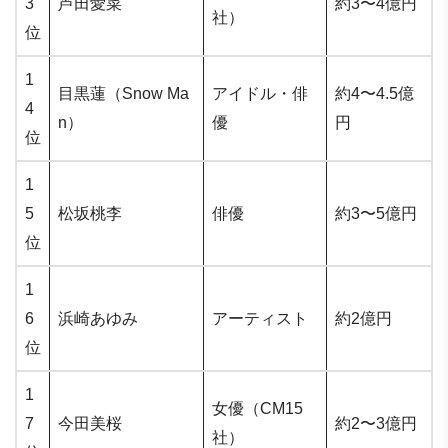
3
芦田愛菜
約3〜4億円
社）
位
1
目黒蓮（Snow Ma
アイドル・俳
約4〜4.5億
4
n）
優
円
位
1
5
松坂桃李
俳優
約3〜5億円
位
1
6
浜崎あゆみ
アーティスト
約2億円
位
1
女優（CM15
7
今田美桜
約2〜3億円
社）