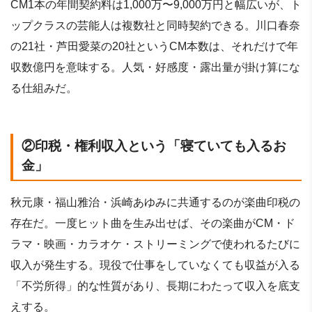
CM1本の年間契約料は1,000万〜9,000万円と幅広いが、ト
ップクラスの芸能人は複数社と同時契約できる。川口春奈
の21社・芦田愛菜の20社というCM本数は、それだけで年
収数億円を意味する。人気・好感度・露出量が掛け算にな
る仕組みだ。
②印税・権利収入という「寝ていても入るお
金」
秋元康・福山雅治・浜崎あゆみに共通するのが楽曲印税の
存在だ。一度ヒット曲を生み出せば、その楽曲がCM・ド
ラマ・映画・カラオケ・ストリーミングで使われるたびに
収入が発生する。現役で仕事をしていなくても収益が入る
「不労所得」的な性質があり、長期にわたって収入を底支
えする。