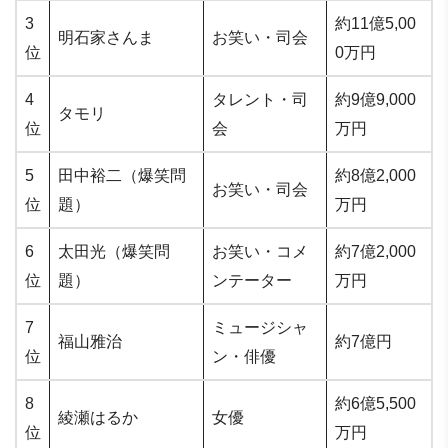
3
約11億5,00
明石家さんま
お笑い・司会
位
0万円
4
タレント・司
約9億9,000
タモリ
位
会
万円
5
田中裕二（爆笑問
約8億2,000
お笑い・司会
位
題）
万円
6
太田光（爆笑問
お笑い・コメ
約7億2,000
位
題）
ンテーター
万円
7
ミュージシャ
福山雅治
約7億円
位
ン・俳優
8
約6億5,500
綾瀬はるか
女優
位
万円